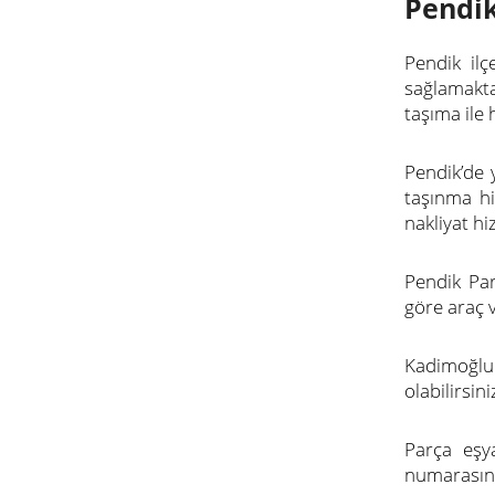
Pendik
Pendik il
sağlamakta
taşıma ile
Pendik’de 
taşınma hi
nakliyat hi
Pendik Par
göre araç 
Kadimoğlu
olabilirsini
Parça eşya
numarasınd