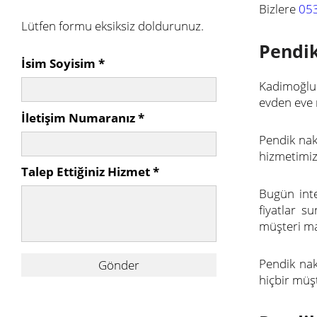
Bizlere
05
Lütfen formu eksiksiz doldurunuz.
Pendik
İsim Soyisim *
Kadimoğlu 
evden eve n
İletişim Numaranız *
Pendik nak
hizmetimiz 
Talep Ettiğiniz Hizmet *
Bugün inte
fiyatlar su
müşteri ma
Pendik nak
Gönder
hiçbir müş