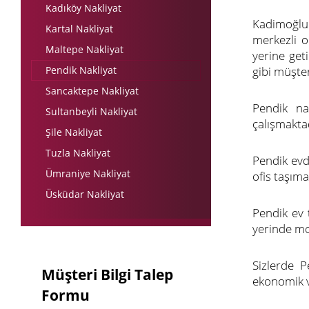
Kadıköy Nakliyat
Kadimoğlu 
Kartal Nakliyat
merkezli ol
Maltepe Nakliyat
yerine get
Pendik Nakliyat
gibi müşter
Sancaktepe Nakliyat
Pendik nak
Sultanbeyli Nakliyat
çalışmaktad
Şile Nakliyat
Tuzla Nakliyat
Pendik evd
Ümraniye Nakliyat
ofis taşım
Üsküdar Nakliyat
Pendik ev 
yerinde mo
Sizlerde P
Müşteri Bilgi Talep
ekonomik ve
Formu