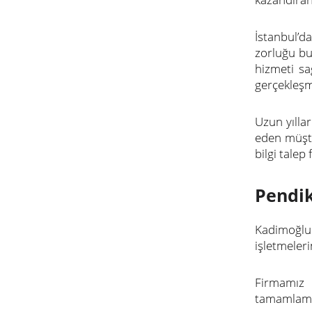
İstanbul’d
zorluğu bu
hizmeti sa
gerçekleşm
Uzun yılla
eden müşte
bilgi talep
Pendik
Kadimoğlu 
işletmeleri
Firmamız 
tamamlama