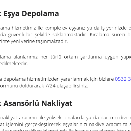
k Eşya Depolama
ama hizmetimiz ile komple ev eşyanız ya da iş yerinizde 
zda güvenli bir şekilde saklanmaktadır. Kiralama süreci 
arihte yeni yerine taşınmaktadır.
ama alanlarımız her türlü ortam şartlarına uygun yapıd
dilmektedir.
a depolama hizmetimizden yararlanmak için bizlere
0532 3
 formunu doldurarak 7/24 ulaşabilirsiniz.
 Asansörlü Nakliyat
nakliyat aracımız ile yüksek binalarda ya da dar merdivenl
iyat işlemini gerçekleştirerek eşyalarınızı nakliye aracım
Asansörlü nakliyat hizmetimiz ile ister ev eşyalarınız ister