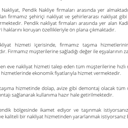
Nakliyat, Pendik Nakliye firmaları arasında yer almaktadı
an firmamız şehiriçi nakliyat ve şehirlerarası nakliyat gibi
irmektedir. Pendik nakliyat firmaları arasında yer alan Kad
i haklarını koruyan özellikleriyle ön plana çıkmaktadır.
liyat hizmeti içerisinde, firmamız taşıma hizmetlerinin
ır. Firmamız müşterilerine sağladığı değer ile eşyalarının z
en eve nakliyat hizmeti talep eden tüm müşterilerine hızlı n
a hizmetlerinde ekonomik fiyatlarıyla hizmet vermektedir.
taşıma hizmetinde dolap, avize gibi demontaj olacak tüm ürü
ntajı sağlanarak kullanıma hazır hale getirilmektedir.
endik bölgesinde ikamet ediyor ve taşınmak istiyorsanı
 kaliteli bir nakliyat hizmetinden yararlanmak istiyorsanız bi