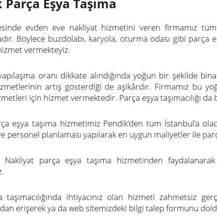
 Parça Eşya Taşıma
çesinde evden eve nakliyat hizmetini veren firmamız tüm
dır. Böylece buzdolabı, karyola, oturma odası gibi parça e
 hizmet vermekteyiz.
yapılaşma oranı dikkate alındığında yoğun bir şekilde bina 
zmetlerinin artış gösterdiği de aşikârdır. Firmamız bu yo
zmetleri için hizmet vermektedir. Parça eşya taşımacılığı da 
ça eşya taşıma hizmetimiz Pendik’den tüm İstanbul’a olac
ve personel planlaması yapılarak en uygun maliyetler ile par
 Nakliyat parça eşya taşıma hizmetinden faydalanarak
z.
 taşımacılığında ihtiyacınız olan hizmeti zahmetsiz gerçe
an erişerek ya da web sitemizdeki bilgi talep formunu doldu