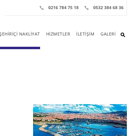
0216 784 75 18
0532 384 68 36
ŞEHİRİÇİ NAKLİYAT
HİZMETLER
İLETİŞİM
GALERİ