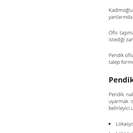
Kadimoğlu 
yanlarında
Ofis taşım
istediği za
Pendik ofi
talep form
Pendik
Pendik nak
uyarmak is
belirleyici
Lokasyo