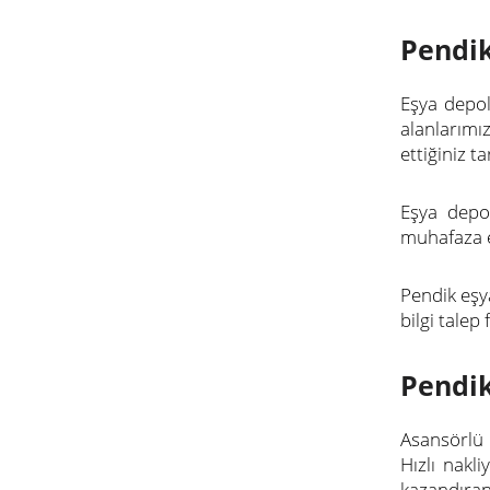
Pendi
Eşya depol
alanlarımı
ettiğiniz t
Eşya depol
muhafaza e
Pendik eşy
bilgi talep
Pendik
Asansörlü 
Hızlı nakl
kazandıran 