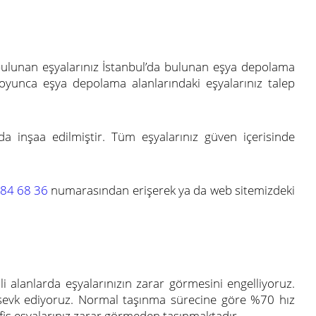
bulunan eşyalarınız İstanbul’da bulunan eşya depolama
boyunca eşya depolama alanlarındaki eşyalarınız talep
a inşaa edilmiştir. Tüm eşyalarınız güven içerisinde
84 68 36
numarasından erişerek ya da web sitemizdeki
i alanlarda eşyalarınızın zarar görmesini engelliyoruz.
ıza sevk ediyoruz. Normal taşınma sürecine göre %70 hız
 ofis eşyalarınız zarar görmeden taşınmaktadır.