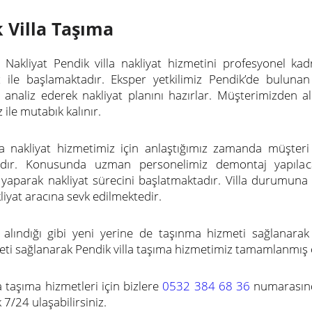
 Villa Taşıma
Nakliyat Pendik villa nakliyat hizmetini profesyonel ka
 ile başlamaktadır. Eksper yetkilimiz Pendik’de bulunan v
naliz ederek nakliyat planını hazırlar. Müşterimizden aldı
ile mutabık kalınır.
la nakliyat hizmetimiz için anlaştığımız zamanda müşter
adır. Konusunda uzman personelimiz demontaj yapılacak
i yaparak nakliyat sürecini başlatmaktadır. Villa durumuna 
liyat aracına sevk edilmektedir.
k alındığı gibi yeni yerine de taşınma hizmeti sağlanarak
i sağlanarak Pendik villa taşıma hizmetimiz tamamlanmış 
a taşıma hizmetleri için bizlere
0532 384 68 36
numarasında
7/24 ulaşabilirsiniz.