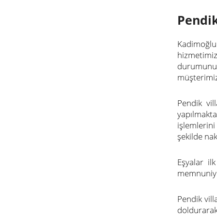
Pendik
Kadimoğlu 
hizmetimiz
durumunu a
müşterimiz 
Pendik vil
yapılmakt
işlemlerin
şekilde nak
Eşyalar il
memnuniyet
Pendik vill
doldurarak 